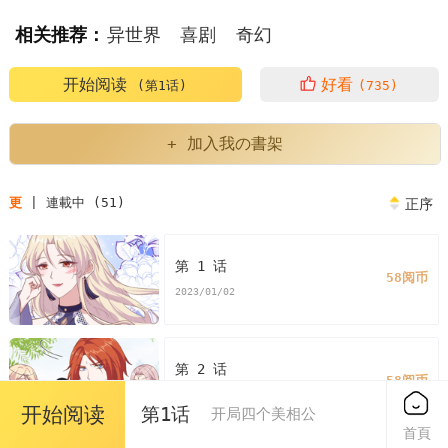
相关推荐：
异世界
喜剧
奇幻
开始阅读
好看
(第1话)
(735)
+ 加入我の書架
更
| 連載中 (51)
正序
第 1 话
58阅币
2023/01/02
第 2 话
58阅币
2023/01/02
开始阅读
第1话
开局四个美相公
首頁