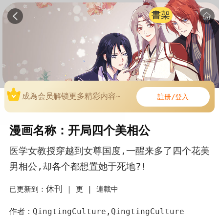
書架
成為会员解锁更多精彩内容~
註册/登入
漫画名称：开局四个美相公
医学女教授穿越到女尊国度,一醒来多了四个花美
男相公,却各个都想置她于死地?!
休刊
已更新到：
|
更 |
連載中
作者：QingtingCulture,QingtingCulture